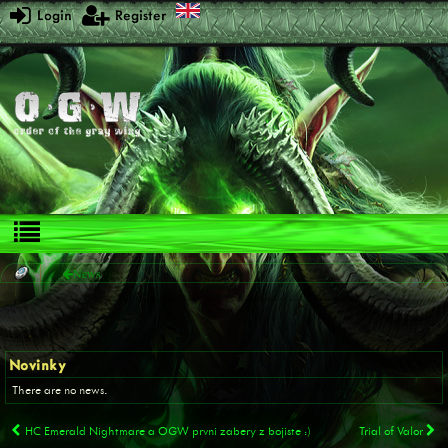
Login
Register
News
Novinky
There are no news.
HC Emerald Nightmare a OGW prvni zabery z bojiste :)
Trial of Valor