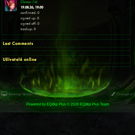
Classic (14)
19.08.26, 19:50
confirmed: 0
signed up: 0
signed off: 0
backup: 0
Last Comments
Uživatelé online
Desktop Version
Change sty
Powered by
EQdkp Plus
© 2026 EQdkp Plus Team