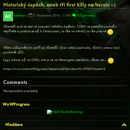
Historický úspěch, aneb tři first killy na heroic :-)
aceman
•
7. November 2016, 11:54
•
0 Comments
Včerejší raid se nesl ve znamení velkého úspěchu. OGW se podařilo zaskočit
nepřítele a probilo se až k Cenariusovi, to vše na heroic, to vše poprvé
Všem zúčastněným patří za včerejší výkon velká pochvala, všichni jsme si raid
parádně užili.
Logy máme, až na OKO, ale ja se na Herangera nezlobim, vůbec ne....
https://www.warcraftlogs.com/reports/qGYpmAatxHvJXTdf/#boss=-3
Comments
No comments available.
WoWProgress
Hledáme