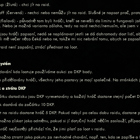
p (žlutá) - chci jít na raid.
off (červená) - nechci nebo nemůžu jít na raid. Slušné je napsat proč, pr
(fialová) - původně tam byli hráči, kteří se nevešli do limitu a fungovali 
. Nebo je možná varianta záloha, tedy na raid nechci/nemusím, ale jsem 
jsou hráči zapsaní, nedá se naplánovat jestli se dá dohromady dost lidí, ab
stli mě večer něco čeká nebo ne, takže mi nic nebrání tomu, abych se zapsa
aid není zapsáný, ztrácí přednost na loot.
systém
dování kdo lootuje používáme aukci za DKP body.
u přidělovány hráči, všechny jeho postavy je mají společné. Na stránkách 
k a ztráta DKP
tku datadisku jsou DKP vyresetovány a každý hráč dostane stejný počet DK
 dostává do začátku 10 DKP.
t na raidu dostane hráč 5 DKP. Pokud nebyl po celou dobu raidu, dostane 
možno získat jako odměnu, pokud si jí dotyčný hráč něčím zaslouží, případn
áč nejčastěji přichází tím, že jimi platí za loot v raidu.
možno ztratit jako pokutu za nevhodné chování, např. ten, kdo se zapíše a 