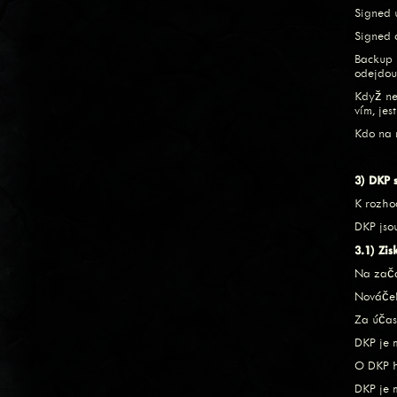
Signed u
Signed 
Backup 
odejdou
Když ne
vím, je
Kdo na r
3) DKP 
K rozho
DKP jso
3.1) Zis
Na začá
Nováček
Za účas
DKP je 
O DKP hr
DKP je 