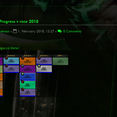
rogress v roce 2018
ceman
•
1. February 2018, 13:27
•
0 Comments
/ogw.cz/data/