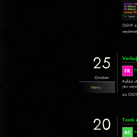
OGW zust
sejdeme
25
Verbu
F
October
Pořád s
jen nej
News
za OGW
20
Tomb o
a