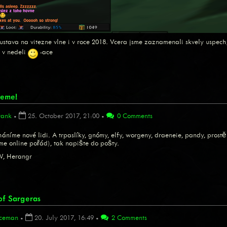
ava na vitezne vlne i v roce 2018. Vcera jsme zaznamenali skvely uspech, tr
 v nedeli
-ace
jeme!
rank
•
25. October 2017, 21:00
•
0 Comments
háníme nové lidi. A trpaslíky, gnómy, elfy, worgeny, draeneie, pandy, prost
sme online pořád), tak napište do pošty.
, Herangr
f Sargeras
ceman
•
20. July 2017, 16:49
•
2 Comments