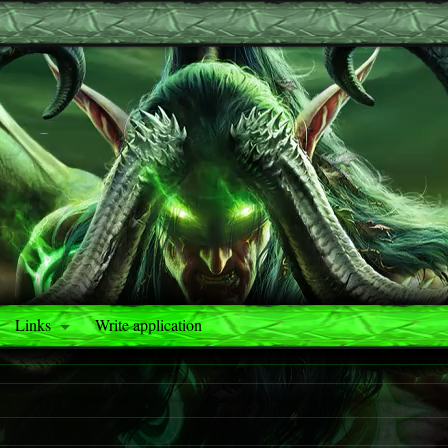
Links
Write application