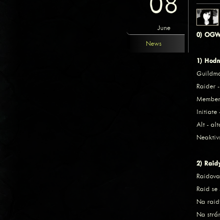
08
June
0) OGW 
News
1) Hodno
Guildmas
Raider 
Member 
Initiat
Alt - a
Neaktiv
2) Raid
Raidova
Raid se
Na raid
Na strá