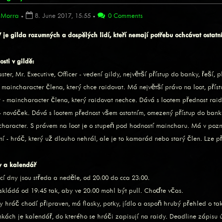
Morra
•
8. June 2017, 15:55
•
0 Comments
je gilda rozumných a dospělých lidí, kteří nemají potřebu ochcávat ostatní
sti v gildě:
ter, Mr. Executive, Officer - vedení gildy, největší přístup do banky, řeší, p
- maincharacter člena, který chce raidovat. Má největší právo na loot, př
- maincharacter člena, který raidovat nechce. Dává s lootem přednost ra
e - nováček. Dává s lootem přednost všem ostatním, omezený přístup do ba
ltcharacter. S právem na loot je o stupeň pod hodností maincharu. Má v pozn
ní - hráč, který už dlouho nehrál, ale je to kamarád nebo starý člen. Lze
y a kalendář
cí dny jsou středa a neděle, od 20:00 do cca 23:00.
 skládá od 19:45 tak, aby ve 20:00 mohl být pull. Choďte včas.
y hráč chodí připraven, má flasky, potky, jídlo a aspoň hrubý přehled o tak
nkách je kalendář, do kterého se hráči zapisují na raidy. Deadline zápisu 