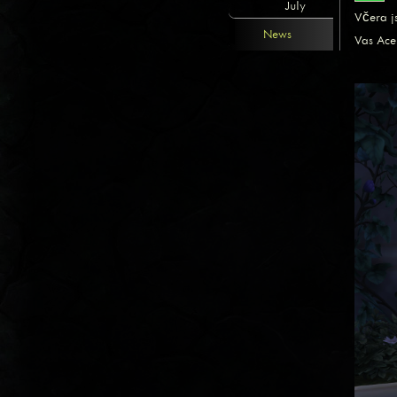
July
Včera j
News
Vas Ac