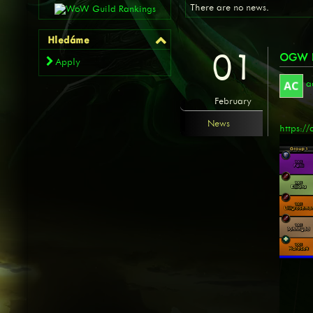
There are no news.
Hledáme
01
OGW P
Apply
a
February
News
https:/