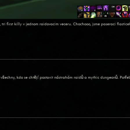
i first killy v jednom raidovacim veceru. Chochooo, jsme paseraci flasticek
ě všechny, kdo se chtějí postavit nástrahám raidů a mythic dungeonů. Potře