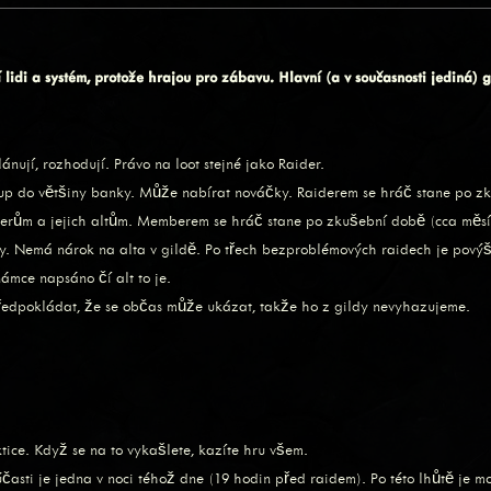
 lidi a systém, protože hrajou pro zábavu. Hlavní (a v současnosti jediná) 
lánují, rozhodují. Právo na loot stejné jako Raider.
ístup do většiny banky. Může nabírat nováčky. Raiderem se hráč stane po 
iderům a jejich altům. Memberem se hráč stane po zkušební době (cca měs
nky. Nemá nárok na alta v gildě. Po třech bezproblémových raidech je po
ámce napsáno čí alt to je.
 předpokládat, že se občas může ukázat, takže ho z gildy nevyhazujeme.
tice. Když se na to vykašlete, kazíte hru všem.
účasti je jedna v noci téhož dne (19 hodin před raidem). Po této lhůtě je 