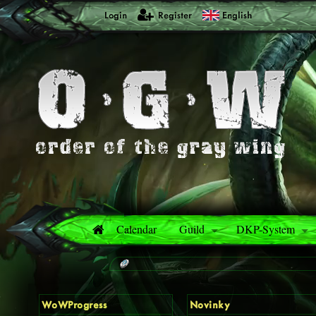
Login
Register
English
Calendar
Guild
DKP-System
WoWProgress
Novinky