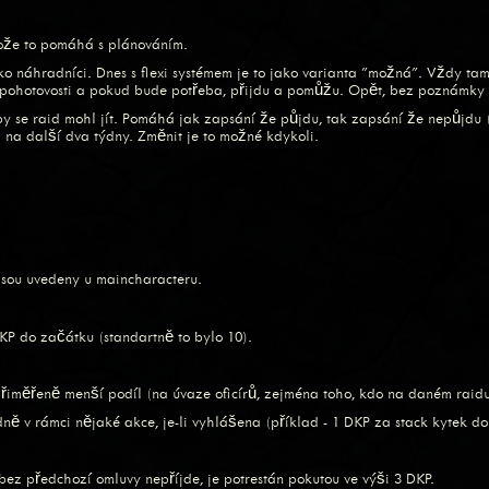
otože to pomáhá s plánováním.
jako náhradníci. Dnes s flexi systémem je to jako varianta "možná". Vždy ta
v pohotovosti a pokud bude potřeba, přijdu a pomůžu. Opět, bez poznámky
y se raid mohl jít. Pomáhá jak zapsání že půjdu, tak zapsání že nepůjdu (p
l na další dva týdny. Změnit je to možné kdykoli.
jsou uvedeny u maincharacteru.
P do začátku (standartně to bylo 10).
přiměřeně menší podíl (na úvaze oficírů, zejména toho, kdo na daném raidu
ě v rámci nějaké akce, je-li vyhlášena (příklad - 1 DKP za stack kytek do
bez předchozí omluvy nepříjde, je potrestán pokutou ve výši 3 DKP.