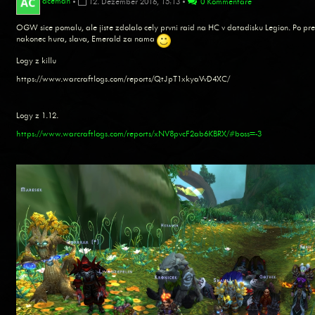
aceman
•
12. Dezember 2016, 15:13
•
0 Kommentare
OGW sice pomalu, ale jiste zdolalo cely prvni raid na HC v datadisku Legion. Po pres
nakonec hura, slava, Emerald za nama
Logy z killu
https://www.warcraftlogs.com/reports/QtJpT1xkyaVvD4XC/
Logy z 1.12.
https://www.warcraftlogs.com/reports/xNV8pvcF2ab6KBRX/#boss=-3