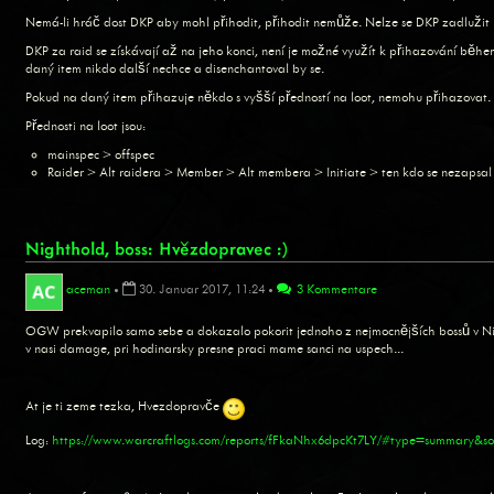
Nemá-li hráč dost DKP aby mohl přihodit, přihodit nemůže. Nelze se DKP zadlužit (
DKP za raid se získávají až na jeho konci, není je možné využít k přihazování běhe
daný item nikdo další nechce a disenchantoval by se.
Pokud na daný item přihazuje někdo s vyšší předností na loot, nemohu přihazovat.
Přednosti na loot jsou:
mainspec > offspec
Raider > Alt raidera > Member > Alt membera > Initiate > ten kdo se nezapsal
Nighthold, boss: Hvězdopravec :)
aceman
•
30. Januar 2017, 11:24
•
3 Kommentare
OGW prekvapilo samo sebe a dokazalo pokorit jednoho z nejmocnějších bossů v Ni
v nasi damage, pri hodinarsky presne praci mame sanci na uspech...
At je ti zeme tezka, Hvezdopravče
Log:
https://www.warcraftlogs.com/reports/fFkaNhx6dpcKt7LY/#type=summary&sou