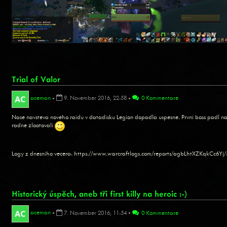
Trial of Valor
aceman
•
9. November 2016, 22:58
•
0 Kommentare
Nase navsteva noveho raidu v datadisku Legion dopadla uspesne. Prvni boss padl na
radne zlootovali
Logy z dnesniho vecera: https://www.warcraftlogs.com/reports/agbLhtXZKqkCc6Yj
Historický úspěch, aneb tři first killy na heroic :-)
aceman
•
7. November 2016, 11:54
•
0 Kommentare