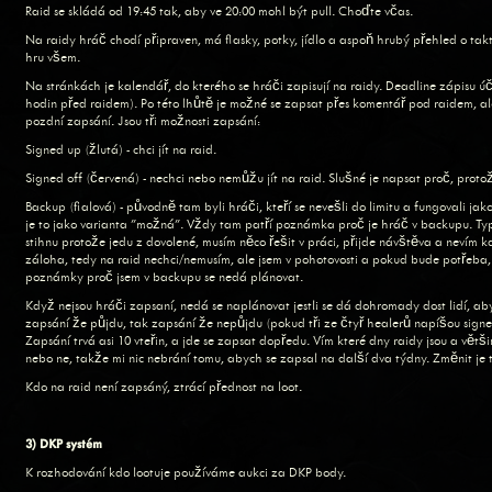
Raid se skládá od 19:45 tak, aby ve 20:00 mohl být pull. Choďte včas.
Na raidy hráč chodí připraven, má flasky, potky, jídlo a aspoň hrubý přehled o takt
hru všem.
Na stránkách je kalendář, do kterého se hráči zapisují na raidy. Deadline zápisu úč
hodin před raidem). Po této lhůtě je možné se zapsat přes komentář pod raidem, a
pozdní zapsání. Jsou tři možnosti zapsání:
Signed up (žlutá) - chci jít na raid.
Signed off (červená) - nechci nebo nemůžu jít na raid. Slušné je napsat proč, prot
Backup (fialová) - původně tam byli hráči, kteří se nevešli do limitu a fungovali jak
je to jako varianta "možná". Vždy tam patří poznámka proč je hráč v backupu. Typi
stihnu protože jedu z dovolené, musím něco řešit v práci, přijde návštěva a nevím
záloha, tedy na raid nechci/nemusím, ale jsem v pohotovosti a pokud bude potřeba
poznámky proč jsem v backupu se nedá plánovat.
Když nejsou hráči zapsaní, nedá se naplánovat jestli se dá dohromady dost lidí, aby
zapsání že půjdu, tak zapsání že nepůjdu (pokud tři ze čtyř healerů napíšou signed 
Zapsání trvá asi 10 vteřin, a jde se zapsat dopředu. Vím které dny raidy jsou a větš
nebo ne, takže mi nic nebrání tomu, abych se zapsal na další dva týdny. Změnit je 
Kdo na raid není zapsáný, ztrácí přednost na loot.
3) DKP systém
K rozhodování kdo lootuje používáme aukci za DKP body.