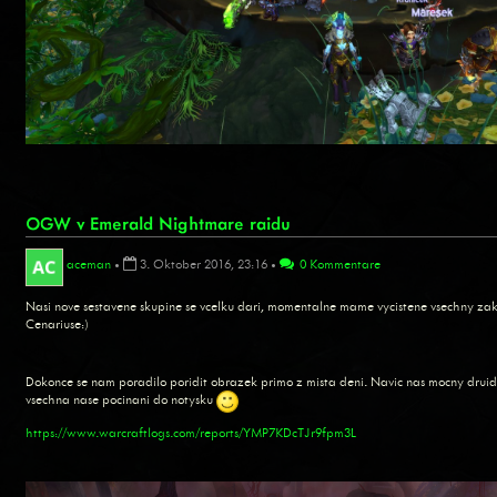
OGW v Emerald Nightmare raidu
aceman
•
3. Oktober 2016, 23:16
•
0 Kommentare
Nasi nove sestavene skupine se vcelku dari, momentalne mame vycistene vsechny za
Cenariuse:)
Dokonce se nam poradilo poridit obrazek primo z mista deni. Navic nas mocny druid
vsechna nase pocinani do notysku
https://www.warcraftlogs.com/reports/YMP7KDcTJr9fpm3L