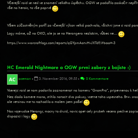
Včerejší raid se nesl ve znamení velkého úspěchu. OGW se podařilo zaskočit nepřítel
vše na heroic, to vše poprvé
Všem zúčastněným patří za včerejší výkon velká pochvala, všichni jsme si raid par
Logy máme, až na OKO, ale ja se na Herangera nezlobim, vůbec ne....
https://www.warcraftlogs.com/reports/qGYpmAatxHvJXTdf/#boss=-3
HC Emerald Nightmare a OGW prvni zabery z bojiste :)
aceman
•
3. November 2016, 09:55
•
0 Kommentare
Vcerejsi raid se nam podarilo zaznamenat na kameru "GnomPro", pripevnenou k hel
Nez dosla kamere mana, stihla natocit dva pokusy, vcetne toho uspesneho. Btw: snazi
ale vetsinou me to rozhodilo a malem jsem pošel
Nas vojevudce Herangr, mocny to druid, navic opet cely prubeh vecera peclive zapi
dispozici i logy