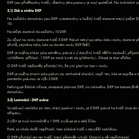
DKP jsou přidělovány hráči, všechny jeho postavy je mají společné. Na stránkách j
3.1) Zisk a ztráta DKP
Na začátku datadisku jsou DKP vyresetovány a každý hráč dostane stejný počet D
10).
Nováček dostává do začátku 10 DKP.
Za účast na raidu dostane hráč 5 DKP. Pokud nebyl po celou dobu raidu, dostane p
oficírů, zejména toho, kdo na daném raidu DKP řeší).
DKP je možno získat jako odměnu, pokud si jí dotyčný hráč něčím zaslouží, případně
vyhlášena (příklad - 1 DKP za stack kytek do gildbanky). Oboje je dost zřídka.
O DKP hráč nejčastěji přichází tím, že jimi platí za loot v raidu.
DKP je možno ztratit jako pokutu za nevhodné chování, např. ten, kdo se zapíše a 
potrestán pokutou ve výši 3 DKP.
Nefunguje žádná inflace, omezená platnost DKP, nic takového. DKP lze bezostyšně
datadisku.
3.2) Lootování - DKP aukce
Vyvolávací nabídka za item, který padnul v raidu, je 5 DKP pokud ho hráč chce do
offspecu.
Zvýšit se musí minimálně o 1 DKP, zvyšuje se o celá čísla.
Poté, co nikdo další nepřihodí, item získává hráč s nejvyšší nabídkou.
O DKP přichází jen ten hráč, který předmět vyhrál. Ostatní o ně nepřicházejí.