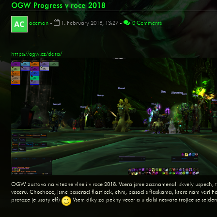
OGW Progress v roce 2018
aceman
•
1. February 2018, 13:27
•
0 Comments
https://ogw.cz/data/
OGW zustava na vitezne vlne i v roce 2018. Vcera jsme zaznamenali skvely uspech, tri
veceru. Chochooo, jsme paseraci flasticek, ehm, pasaci s flaskama, ktere nam vari Fe
protoze je usaty elf)
Vsem diky za pekny vecer a u dalsi nesvate trojice se sejde