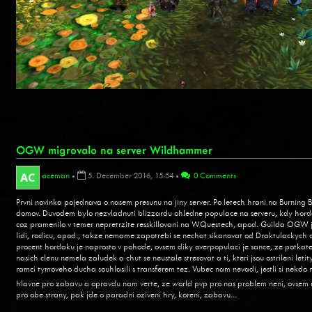
OGW migrovalo na server Wildhammer
aceman
•
5. December 2016, 15:54
•
0 Comments
Prvni novinka pojednava o nasem presunu na jiny server. Po letech hrani na Burning 
domov. Duvodem bylo nezvladnuti blizzardu ohledne populace na serveru, kdy horda
coz pramenilo v temer nepretrzite resskillovani na WQuestech, apod. Guilda OGW j
lidi, rodicu, apod., takze nemame zapotrebi se nechat sikanovat od Draktulackych d
procent hordaku je naprosto v pohode, ovsem diky overpopulaci je sance, ze potkate
nasich clenu nemela zaludek a chut se neustale stresovat a ti, kteri jsou ostrileni letity
ramci tymoveho ducha souhlasili s transferem tez. Vubec nam nevadi, jestli si nekdo m
hlavne pro zabavu a opravdu nam verte, ze world pvp pro nas problem neni, ovsem 
pro obe strany, pak jde o paradni oziveni hry, koreni, zabavu...