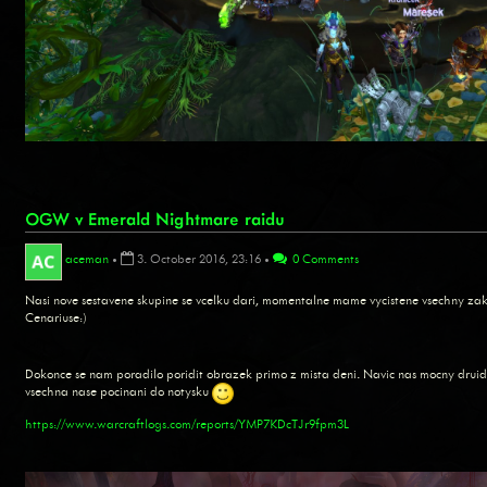
OGW v Emerald Nightmare raidu
aceman
•
3. October 2016, 23:16
•
0 Comments
Nasi nove sestavene skupine se vcelku dari, momentalne mame vycistene vsechny za
Cenariuse:)
Dokonce se nam poradilo poridit obrazek primo z mista deni. Navic nas mocny druid
vsechna nase pocinani do notysku
https://www.warcraftlogs.com/reports/YMP7KDcTJr9fpm3L