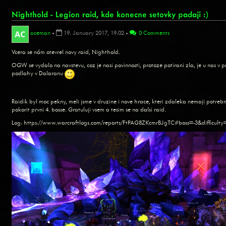
Nighthold - Legion raid, kde konecne setovky padaji :)
aceman
•
19. January 2017, 19:02
•
0 Comments
Vcera se nám otevrel novy raid, Nighthold.
OGW se vydalo na navstevu, coz je nasi povinnosti, protoze potirani zla, je u nas v pr
podlahy v Dalaranu
Raidik byl moc pekny, meli jsme v druzine i nove hrace, kteri zdaleka nemaji potreb
pokorit prvni 4. bosse. Gratuluji vsem a tesim se na dalsi raid.
Log: https://www.warcraftlogs.com/reports/FtPAG8ZKcmrBJgTC#boss=-3&difficulty