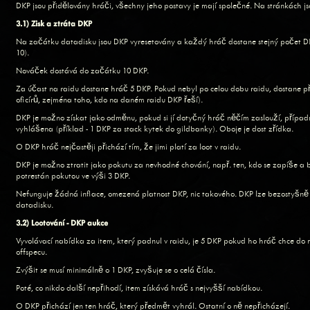
DKP jsou přidělovány hráči, všechny jeho postavy je mají společné. Na stránkách j
3.1) Zisk a ztráta DKP
Na začátku datadisku jsou DKP vyresetovány a každý hráč dostane stejný počet D
10).
Nováček dostává do začátku 10 DKP.
Za účast na raidu dostane hráč 5 DKP. Pokud nebyl po celou dobu raidu, dostane p
oficírů, zejména toho, kdo na daném raidu DKP řeší).
DKP je možno získat jako odměnu, pokud si jí dotyčný hráč něčím zaslouží, případně
vyhlášena (příklad - 1 DKP za stack kytek do gildbanky). Oboje je dost zřídka.
O DKP hráč nejčastěji přichází tím, že jimi platí za loot v raidu.
DKP je možno ztratit jako pokutu za nevhodné chování, např. ten, kdo se zapíše a 
potrestán pokutou ve výši 3 DKP.
Nefunguje žádná inflace, omezená platnost DKP, nic takového. DKP lze bezostyšně
datadisku.
3.2) Lootování - DKP aukce
Vyvolávací nabídka za item, který padnul v raidu, je 5 DKP pokud ho hráč chce do
offspecu.
Zvýšit se musí minimálně o 1 DKP, zvyšuje se o celá čísla.
Poté, co nikdo další nepřihodí, item získává hráč s nejvyšší nabídkou.
O DKP přichází jen ten hráč, který předmět vyhrál. Ostatní o ně nepřicházejí.