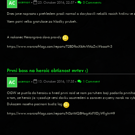
aceman
•
23. October 2016, 22:57
•
0 Comments
Dnes jsme naprosto s prehledem prosli normal a dovybavili nekolik nasich hrdinu ve 
Vsem patri velka gratulace za hladky prubeh.
A nakonec Herangrovo slovo pravdy
https://www.warcraftlogs.com/reports/T2BDfbcX6AvVMzZn/#boss=-3
Prvni boss na heroic obtiznost mrtev :)
aceman
•
13. October 2016, 17:35
•
1 Comment
OGW se pustilo do heroicu a hned prvni raid se nam po tuhem boji podarilo prvniho 
o tom, ze heroic jiz vyzaduje vetsi davku soustredeni a zaroven zvyseny narok na 
Dukazem naseho pocinani budiz log
https://www.warcraftlogs.com/reports/N3ztMQ8HagAkFXDj/#fight=9