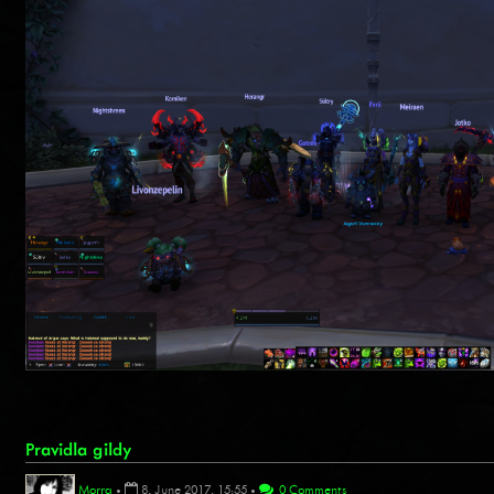
Pravidla gildy
Morra
•
8. June 2017, 15:55
•
0 Comments