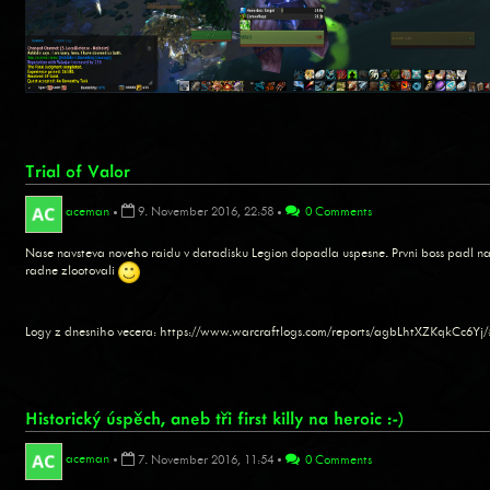
Trial of Valor
aceman
•
9. November 2016, 22:58
•
0 Comments
Nase navsteva noveho raidu v datadisku Legion dopadla uspesne. Prvni boss padl na
radne zlootovali
Logy z dnesniho vecera: https://www.warcraftlogs.com/reports/agbLhtXZKqkCc6Yj
Historický úspěch, aneb tři first killy na heroic :-)
aceman
•
7. November 2016, 11:54
•
0 Comments