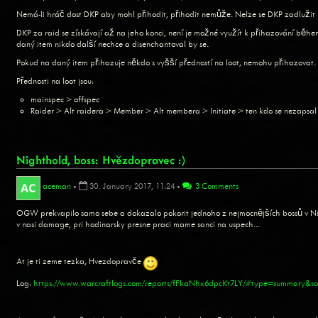
Nemá-li hráč dost DKP aby mohl přihodit, přihodit nemůže. Nelze se DKP zadlužit (
DKP za raid se získávají až na jeho konci, není je možné využít k přihazování běhe
daný item nikdo další nechce a disenchantoval by se.
Pokud na daný item přihazuje někdo s vyšší předností na loot, nemohu přihazovat.
Přednosti na loot jsou:
mainspec > offspec
Raider > Alt raidera > Member > Alt membera > Initiate > ten kdo se nezapsal
Nighthold, boss: Hvězdopravec :)
aceman
•
30. January 2017, 11:24
•
3 Comments
OGW prekvapilo samo sebe a dokazalo pokorit jednoho z nejmocnějších bossů v Ni
v nasi damage, pri hodinarsky presne praci mame sanci na uspech...
At je ti zeme tezka, Hvezdopravče
Log:
https://www.warcraftlogs.com/reports/fFkaNhx6dpcKt7LY/#type=summary&sou