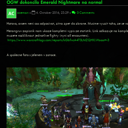
OGW dokoncilo Emerald Nightmare na normal
aceman
•
4. October 2016, 23:29
•
0 Comments
Hotovo, ovsem neni cas odpocivat, zitra zpet do zbrane. Musime vyuzit toho, ze se 
Herangruv zapisnik nam ukaze kompletni vypis ze statistik. Link odkazuje na komplet
muzete rozkliknout jednotlive fighty (nyni all encounters).
https://www.warcraftlogs.com/reports/kGbfncA4T3LMZQHX/#boss=-3
A spolecne foto s jelenem v zatoce.