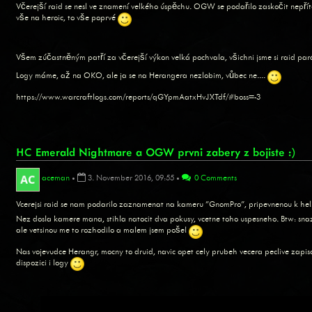
Včerejší raid se nesl ve znamení velkého úspěchu. OGW se podařilo zaskočit nepřítel
vše na heroic, to vše poprvé
Všem zúčastněným patří za včerejší výkon velká pochvala, všichni jsme si raid par
Logy máme, až na OKO, ale ja se na Herangera nezlobim, vůbec ne....
https://www.warcraftlogs.com/reports/qGYpmAatxHvJXTdf/#boss=-3
HC Emerald Nightmare a OGW prvni zabery z bojiste :)
aceman
•
3. November 2016, 09:55
•
0 Comments
Vcerejsi raid se nam podarilo zaznamenat na kameru "GnomPro", pripevnenou k hel
Nez dosla kamere mana, stihla natocit dva pokusy, vcetne toho uspesneho. Btw: snazi
ale vetsinou me to rozhodilo a malem jsem pošel
Nas vojevudce Herangr, mocny to druid, navic opet cely prubeh vecera peclive zapi
dispozici i logy