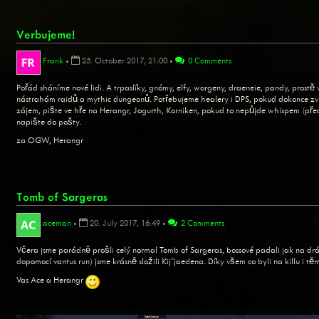
Verbujeme!
Frank
•
25. October 2017, 21:00
•
0 Comments
Pořád sháníme nové lidi. A trpaslíky, gnómy, elfy, worgeny, draeneie, pandy, prostě 
nástrahám raidů a mythic dungeonů. Potřebujeme healery i DPS, pokud dokonce zvládá
zájem, pište ve hře na Herangr, Jogurth, Korniken, pokud to nepůjde whispem (přec
napište do pošty.
za OGW, Herangr
Tomb of Sargeras
aceman
•
20. July 2017, 16:49
•
2 Comments
Včera jsme parádně prošli celý normal Tomb of Sargeras, bossové padali jak na drát
dopomocí vantus run) jsme krásně složili Kij´jaedena. Díky všem co byli na killu i t
Vas Ace a Herangr