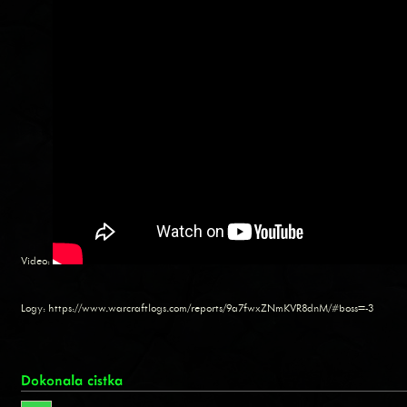
Video:
Logy: https://www.warcraftlogs.com/reports/9a7fwxZNmKVR8dnM/#boss=-3
Dokonala cistka