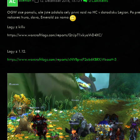
aceman
•
12. December 2016, 15:13
•
0 Comments
OGW sice pomalu, ale jiste zdolalo cely prvni raid na HC v datadisku Legion. Po pres
nakonec hura, slava, Emerald za nama
Logy z killu
https://www.warcraftlogs.com/reports/QtJpT1xkyaVvD4XC/
Logy z 1.12.
https://www.warcraftlogs.com/reports/xNV8pvcF2ab6KBRX/#boss=-3