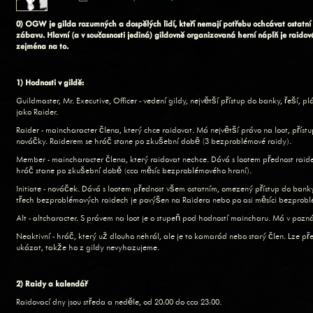
0) OGW je gilda rozumných a dospělých lidí, kteří nemají potřebu ochcávat ostatní l
zábavu. Hlavní (a v současnosti jediná) gildovně organizovaná herní náplň je raidov
zejména na to.
1) Hodnosti v gildě:
Guildmaster, Mr. Executive, Officer - vedení gildy, největší přístup do banky, řeší, plá
jako Raider.
Raider - maincharacter člena, který chce raidovat. Má největší právo na loot, přís
nováčky. Raiderem se hráč stane po zkušební době (3 bezproblémové raidy).
Member - maincharacter člena, který raidovat nechce. Dává s lootem přednost rai
hráč stane po zkušební době (cca měsíc bezproblémového hraní).
Initiate - nováček. Dává s lootem přednost všem ostatním, omezený přístup do bank
třech bezproblémových raidech je povýšen na Raidera nebo po asi měsíci bezpro
Alt - altcharacter. S právem na loot je o stupeň pod hodností maincharu. Má v pozná
Neaktivní - hráč, který už dlouho nehrál, ale je to kamarád nebo starý člen. Lze 
ukázat, takže ho z gildy nevyhazujeme.
2) Raidy a kalendář
Raidovací dny jsou středa a neděle, od 20:00 do cca 23:00.