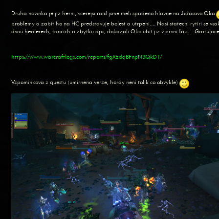
Druha novinka je jiz herni, vcerejsi raid jsme meli spadeno hlavne na Jidasovo Oko
problemy a zabit ho na HC predstavuje bolest a utrpeni.... Nasi statecni rytiri se vs
dvou healerech, tancich a zbytku dps, dokazali Oko ubit jiz v prvni fazi... Gratulac
https://www.warcraftlogs.com/reports/fgXzdqBFnpN3QkDT/
Vzpominkova z questu (umirnena verze, hordy neni tolik co obvykle)