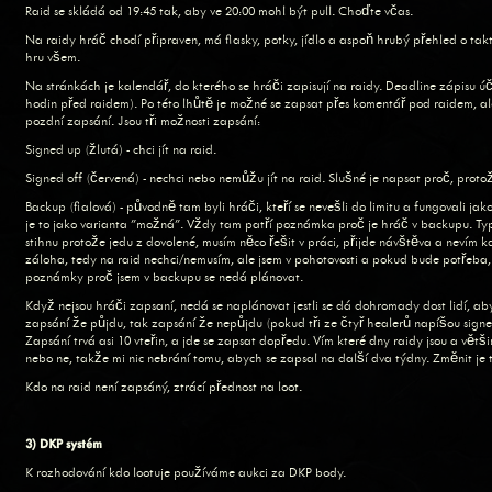
Raid se skládá od 19:45 tak, aby ve 20:00 mohl být pull. Choďte včas.
Na raidy hráč chodí připraven, má flasky, potky, jídlo a aspoň hrubý přehled o takt
hru všem.
Na stránkách je kalendář, do kterého se hráči zapisují na raidy. Deadline zápisu úč
hodin před raidem). Po této lhůtě je možné se zapsat přes komentář pod raidem, a
pozdní zapsání. Jsou tři možnosti zapsání:
Signed up (žlutá) - chci jít na raid.
Signed off (červená) - nechci nebo nemůžu jít na raid. Slušné je napsat proč, prot
Backup (fialová) - původně tam byli hráči, kteří se nevešli do limitu a fungovali jak
je to jako varianta "možná". Vždy tam patří poznámka proč je hráč v backupu. Typi
stihnu protože jedu z dovolené, musím něco řešit v práci, přijde návštěva a nevím
záloha, tedy na raid nechci/nemusím, ale jsem v pohotovosti a pokud bude potřeba
poznámky proč jsem v backupu se nedá plánovat.
Když nejsou hráči zapsaní, nedá se naplánovat jestli se dá dohromady dost lidí, aby
zapsání že půjdu, tak zapsání že nepůjdu (pokud tři ze čtyř healerů napíšou signed 
Zapsání trvá asi 10 vteřin, a jde se zapsat dopředu. Vím které dny raidy jsou a větš
nebo ne, takže mi nic nebrání tomu, abych se zapsal na další dva týdny. Změnit je 
Kdo na raid není zapsáný, ztrácí přednost na loot.
3) DKP systém
K rozhodování kdo lootuje používáme aukci za DKP body.