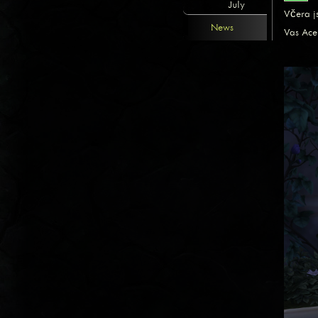
July
Včera j
News
Vas Ac