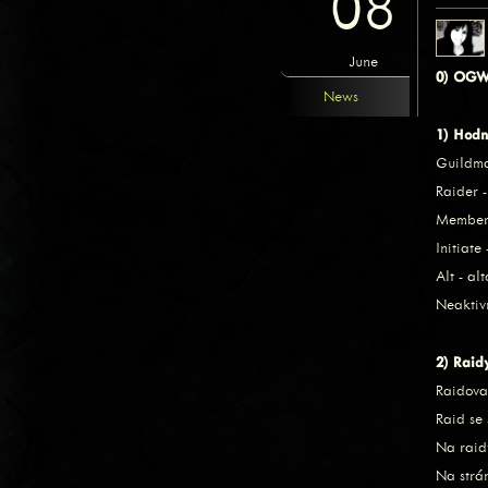
08
June
0) OGW 
News
1) Hodno
Guildmas
Raider 
Member 
Initiat
Alt - a
Neaktiv
2) Raid
Raidova
Raid se
Na raid
Na strá