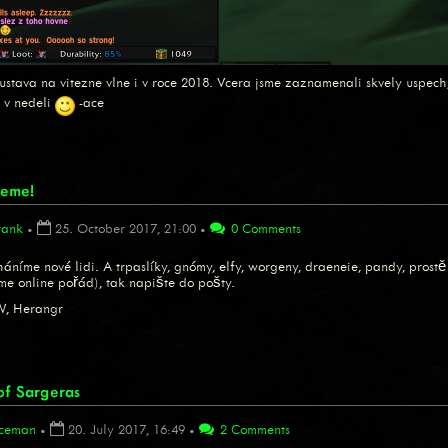
ava na vitezne vlne i v roce 2018. Vcera jsme zaznamenali skvely uspech, tr
 v nedeli
-ace
jeme!
rank
•
25. October 2017, 21:00
•
0 Comments
háníme nové lidi. A trpaslíky, gnómy, elfy, worgeny, draeneie, pandy, prost
sme online pořád), tak napište do pošty.
, Herangr
f Sargeras
ceman
•
20. July 2017, 16:49
•
2 Comments