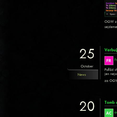
OGW zust
sejdeme
25
Verbu
F
October
Pořád s
jen nej
News
za OGW
20
Tomb o
a