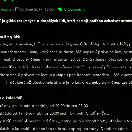
Morra
•
8. June 2017, 15:55
•
0 Comments
je gilda rozumných a dospělých lidí, kteří nemají potřebu ochcávat ostatní
sti v gildě:
ter, Mr. Executive, Officer - vedení gildy, největší přístup do banky, řeší, p
- maincharacter člena, který chce raidovat. Má největší právo na loot, př
- maincharacter člena, který raidovat nechce. Dává s lootem přednost ra
e - nováček. Dává s lootem přednost všem ostatním, omezený přístup do ba
ltcharacter. S právem na loot je o stupeň pod hodností maincharu. Má v pozn
ní - hráč, který už dlouho nehrál, ale je to kamarád nebo starý člen. Lze
y a kalendář
cí dny jsou středa a neděle, od 20:00 do cca 23:00.
 skládá od 19:45 tak, aby ve 20:00 mohl být pull. Choďte včas.
y hráč chodí připraven, má flasky, potky, jídlo a aspoň hrubý přehled o tak
nkách je kalendář, do kterého se hráči zapisují na raidy. Deadline zápisu 