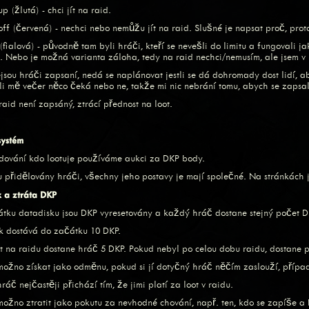
p (žlutá) - chci jít na raid.
off (červená) - nechci nebo nemůžu jít na raid. Slušné je napsat proč, pr
(fialová) - původně tam byli hráči, kteří se nevešli do limitu a fungovali 
. Nebo je možná varianta záloha, tedy na raid nechci/nemusím, ale jsem 
jsou hráči zapsaní, nedá se naplánovat jestli se dá dohromady dost lidí, ab
stli mě večer něco čeká nebo ne, takže mi nic nebrání tomu, abych se zapsa
aid není zapsáný, ztrácí přednost na loot.
systém
dování kdo lootuje používáme aukci za DKP body.
u přidělovány hráči, všechny jeho postavy je mají společné. Na stránkách 
k a ztráta DKP
tku datadisku jsou DKP vyresetovány a každý hráč dostane stejný počet DK
 dostává do začátku 10 DKP.
t na raidu dostane hráč 5 DKP. Pokud nebyl po celou dobu raidu, dostane 
možno získat jako odměnu, pokud si jí dotyčný hráč něčím zaslouží, případn
áč nejčastěji přichází tím, že jimi platí za loot v raidu.
možno ztratit jako pokutu za nevhodné chování, např. ten, kdo se zapíše a 