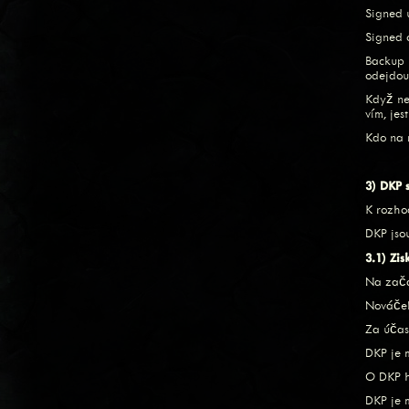
Signed u
Signed 
Backup 
odejdou
Když ne
vím, je
Kdo na r
3) DKP 
K rozho
DKP jso
3.1) Zis
Na začá
Nováček
Za účas
DKP je 
O DKP hr
DKP je 