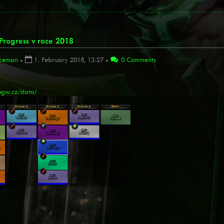
rogress v roce 2018
ceman
•
1. February 2018, 13:27
•
0 Comments
/ogw.cz/data/