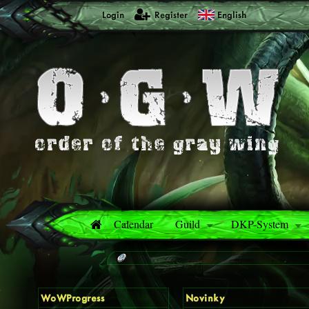
Login
Register
English
Calendar
Guild
DKP-System
WoWProgress
Novinky