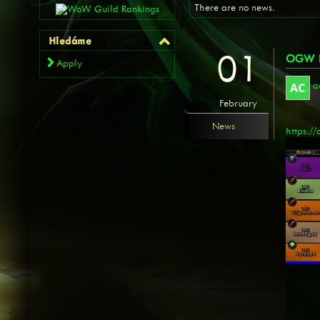
There are no news.
Hledáme
01
OGW P
Apply
a
February
News
https:/