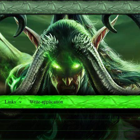
Links
Write application