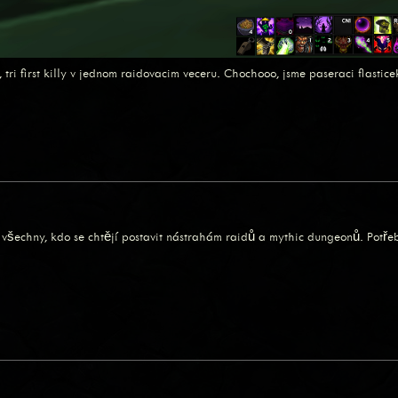
i first killy v jednom raidovacim veceru. Chochooo, jsme paseraci flasticek
ě všechny, kdo se chtějí postavit nástrahám raidů a mythic dungeonů. Potře