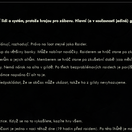
 lidi a systém, protože hrajou pro zábavu. Hlavní (a v současnosti jediná) 
lánují, rozhodují. Právo na loot stejné jako Raider.
ístup do většiny banky. Může nabírat nováčky. Raiderem se hráč stane po 
iderům a jejich altům. Memberem se hráč stane po zkušební době (cca měs
nky. Nemá nárok na alta v gildě. Po třech bezproblémových raidech je po
ámce napsáno čí alt to je.
 předpokládat, že se občas může ukázat, takže ho z gildy nevyhazujeme.
tice. Když se na to vykašlete, kazíte hru všem.
účasti je jedna v noci téhož dne (19 hodin před raidem). Po této lhůtě je 