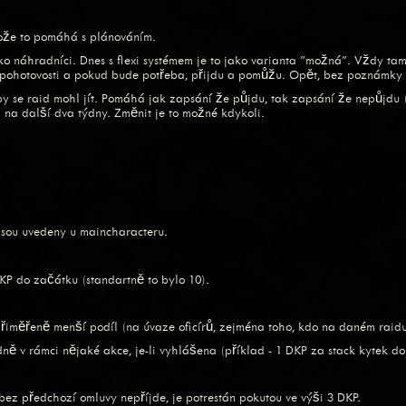
otože to pomáhá s plánováním.
jako náhradníci. Dnes s flexi systémem je to jako varianta "možná". Vždy ta
v pohotovosti a pokud bude potřeba, přijdu a pomůžu. Opět, bez poznámky
y se raid mohl jít. Pomáhá jak zapsání že půjdu, tak zapsání že nepůjdu (p
l na další dva týdny. Změnit je to možné kdykoli.
jsou uvedeny u maincharacteru.
P do začátku (standartně to bylo 10).
přiměřeně menší podíl (na úvaze oficírů, zejména toho, kdo na daném raidu
ě v rámci nějaké akce, je-li vyhlášena (příklad - 1 DKP za stack kytek do
bez předchozí omluvy nepříjde, je potrestán pokutou ve výši 3 DKP.